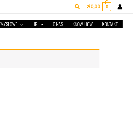
Szukaj
zł
0,00
0
ZEMYSŁOWE
HR
O NAS
KNOW-HOW
KONTAKT