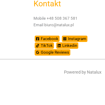
Kontakt
Mobile
+48 508 367 581
Email
biuro@natalux.pl
Facebook
Instagram
TikTok
Linkedin
Google Reviews
Powered by Natalux
Spanish
Dutch
Swedish