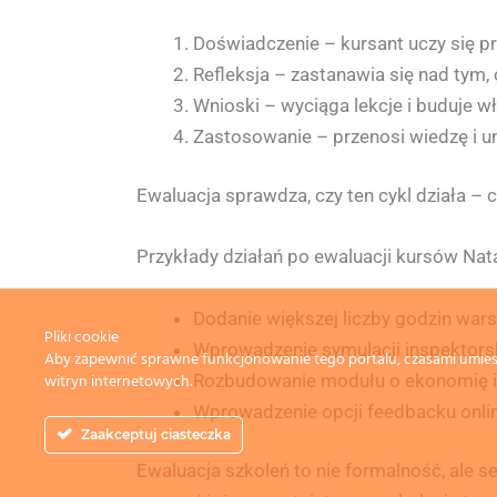
Doświadczenie – kursant uczy się prz
Refleksja – zastanawia się nad tym,
Wnioski – wyciąga lekcje i buduje 
Zastosowanie – przenosi wiedzę i um
Ewaluacja sprawdza, czy ten cykl działa – c
Przykłady działań po ewaluacji kursów Nat
Dodanie większej liczby godzin war
Pliki cookie
Wprowadzenie symulacji inspektorsk
Aby zapewnić sprawne funkcjonowanie tego portalu, czasami umiesz
Rozbudowanie modułu o ekonomię izol
witryn internetowych.
Wprowadzenie opcji feedbacku online
Zaakceptuj ciasteczka
Ewaluacja szkoleń to nie formalność, ale se