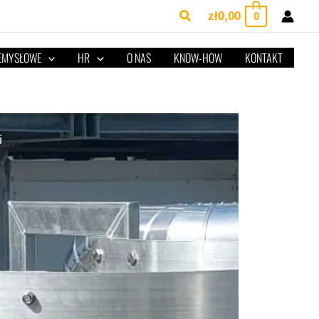
Szukaj
zł
0,00
0
ZEMYSŁOWE
HR
O NAS
KNOW-HOW
KONTAKT
i