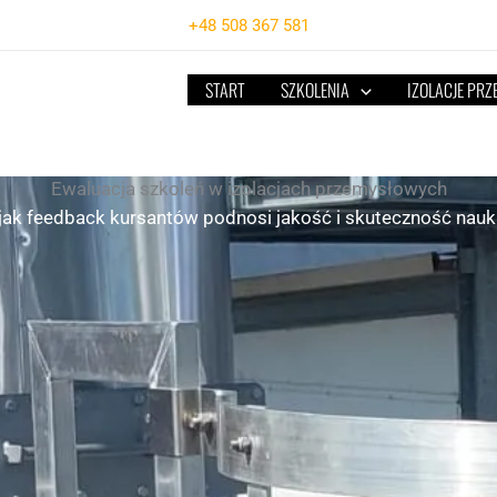
+48 508 367 581
START
SZKOLENIA
IZOLACJE PR
Ewaluacja szkoleń w izolacjach przemysłowych
jak feedback kursantów podnosi jakość i skuteczność nauk