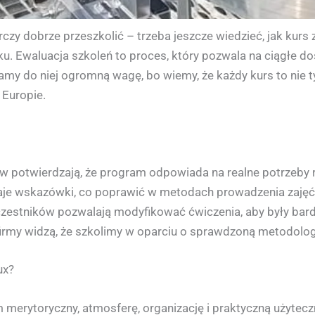
czy dobrze przeszkolić – trzeba jeszcze wiedzieć, jak kurs
nku. Ewaluacja szkoleń to proces, który pozwala na ciągłe 
amy do niej ogromną wagę, bo wiemy, że każdy kurs to nie ty
 Europie.
w potwierdzają, że program odpowiada na realne potrzeby 
daje wskazówki, co poprawić w metodach prowadzenia zajęć
zestników pozwalają modyfikować ćwiczenia, aby były bardz
rmy widzą, że szkolimy w oparciu o sprawdzoną metodolog
ux?
m merytoryczny, atmosferę, organizację i praktyczną użytecz