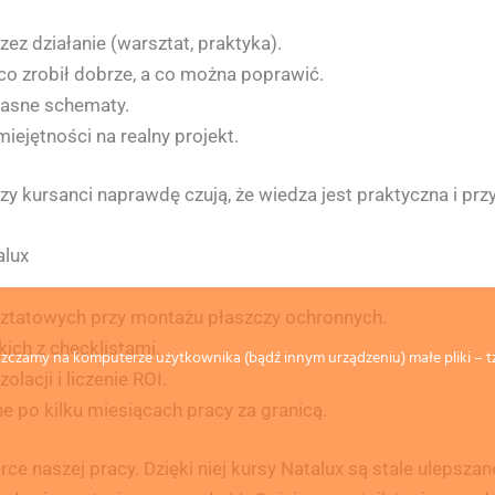
ez działanie (warsztat, praktyka).
 co zrobił dobrze, a co można poprawić.
własne schematy.
iejętności na realny projekt.
zy kursanci naprawdę czują, że wiedza jest praktyczna i prz
alux
sztatowych przy montażu płaszczy ochronnych.
ich z checklistami.
czamy na komputerze użytkownika (bądź innym urządzeniu) małe pliki – tz
acji i liczenie ROI.
 po kilku miesiącach pracy za granicą.
rce naszej pracy. Dzięki niej kursy Natalux są stale ulepsza