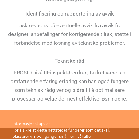
Identifisering og rapportering av avvik
rask respons på eventuelle avvik fra avvik fra
designet, anbefalinger for korrigerende tiltak, støtte i
forbindelse med løsning av tekniske problemer.
Tekniske råd
FROSIO nivå III-inspektøren kan, takket være sin
omfattende erfaring erfaring kan han også fungere
som teknisk rådgiver og bidra til å optimalisere
prosesser og velge de mest effektive løsningene.
Spanish
Dutch
Informasjonskapsler
For å sikre at dette nettstedet fungerer som det skal,
Swedish
plasserer vi noen ganger små filer - såkalte