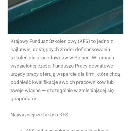
Krajowy Fundusz Szkoleniowy (KFS) to jedno z
najłatwiej dostępnych źródeł dofinansowania
szkoleń dla pracodawców w Polsce. W ramach
wydzielonej części Funduszu Pracy powiatowe
urzędy pracy oferują wsparcie dla firm, które chcą
podnieść kwalifikacje swoich pracowników lub
swoje własne — szczególnie w zmieniającej się
gospodarce.
Najważniejsze fakty o KFS
KFS jest wydzieloną częścią Funduszu