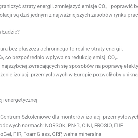
graniczyć straty energii, zmniejszyć emisje CO₂ i poprawić
olacji są dziś jednym z najważniejszych zasobów rynku prac
m Ładzie?
ura bez płaszcza ochronnego to realne straty energii.
0%, co bezpośrednio wpływa na redukcję emisji CO₂.
 i najszybciej zwracających się sposobów na poprawę efekt
ożenie izolacji przemysłowych w Europie pozwoliłoby unikną
ji energetycznej
 Centrum Szkoleniowe dla monterów izolacji przemysłowyc
odowych normach: NORSOK, PN-B, CINI, FROSIO, EIIF.
oGel, PIR, FoamGlass, GRP, wełna mineralna.