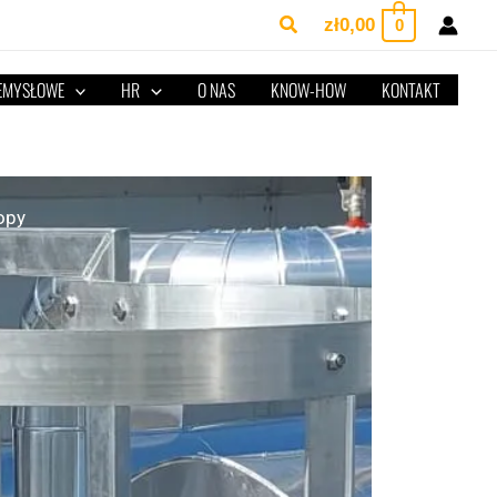
Szukaj
zł
0,00
0
ZEMYSŁOWE
HR
O NAS
KNOW-HOW
KONTAKT
opy