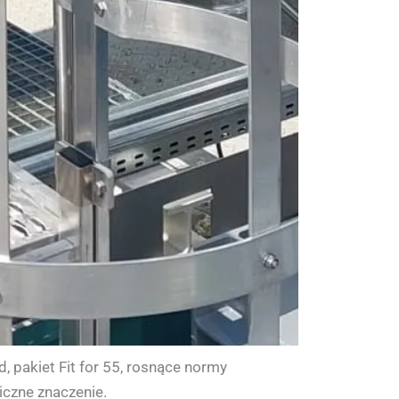
, pakiet Fit for 55, rosnące normy
iczne znaczenie.