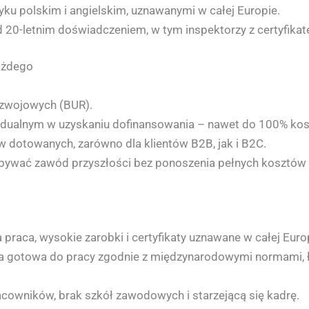
zyku polskim i angielskim, uznawanymi w całej Europie.
d 20-letnim doświadczeniem, w tym inspektorzy z certyfikat
ażdego
ozwojowych (BUR).
ualnym w uzyskaniu dofinansowania – nawet do 100% kos
ów dotowanych, zarówno dla klientów B2B, jak i B2C.
obywać zawód przyszłości bez ponoszenia pełnych kosztów
 praca, wysokie zarobki i certyfikaty uznawane w całej Euro
 gotowa do pracy zgodnie z międzynarodowymi normami, ł
acowników, brak szkół zawodowych i starzejącą się kadrę.