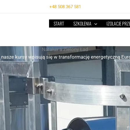
+48 508 367 581
START
SZKOLENIA
IZOLACJE PR
Natalux a Zielony Ład
k nasze kursy wpisują się w transformację energetyczną Eur