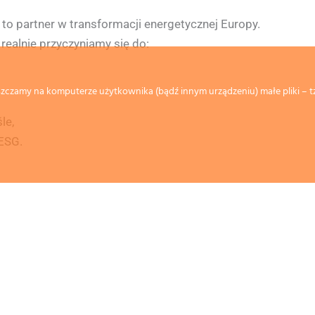
 to partner w transformacji energetycznej Europy.
realnie przyczyniamy się do:
czamy na komputerze użytkownika (bądź innym urządzeniu) małe pliki – tz
le,
 ESG.