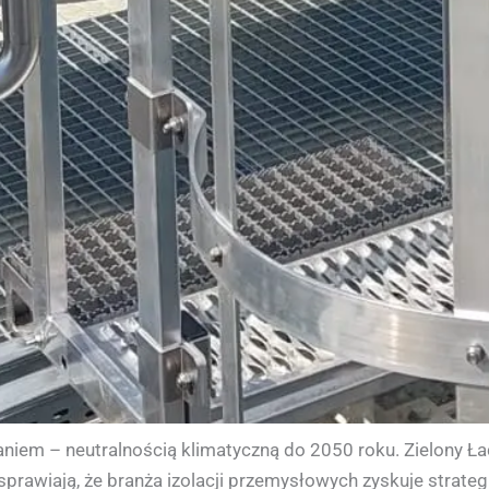
niem – neutralnością klimatyczną do 2050 roku. Zielony Ład
prawiają, że branża izolacji przemysłowych zyskuje strateg